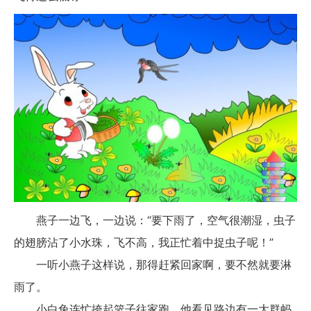
燕子一边飞，一边说：“要下雨了，空气很潮湿，虫子
的翅膀沾了小水珠，飞不高，我正忙着中捉虫子呢！”
一听小燕子这样说，那得赶紧回家啊，要不然就要淋
雨了。
小白兔连忙挎起篮子往家跑，他看见路边有一大群蚂