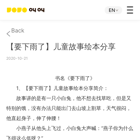
EN
Home
Back
【要下雨了】儿童故事绘本分享
JOJO APP
2020-10-21
JOJO IP
书名《要下雨了》
About Us
1、【要下雨了】儿童故事绘本分享简介：
故事讲的是有一只小白兔，他不想去找草吃，但是又
Download
特别的饿，没有办法只能出门去山坡上割草，天气很闷，
他直起身子，伸了伸腰！
Investor Relations
小燕子从他头上飞过，小白兔大声喊：“燕子你为什么
飞得这么低呀？”