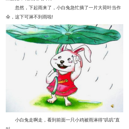
忽然，下起雨来了，小白兔急忙摘了一片大荷叶当作
伞，这下可淋不到雨啦!
小白兔走啊走，看到前面一只小鸡被雨淋得“叽叽”直