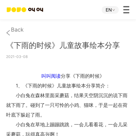
EN
Home
Back
《下雨的时候》儿童故事绘本分享
JOJO APP
2021-03-08
JOJO IP
叫叫阅读
分享《下雨的时候》
About Us
1、《下雨的时候》儿童故事绘本分享简介：
小白兔在森林里面采蘑菇，结果天空阴沉沉的说下雨
Download
就下雨了。碰到了一只可怜的小鸡、猫咪，于是一起在荷
叶底下躲起了雨。
Investor Relations
小白兔在草地上蹦蹦跳跳，一会儿看看花，一会儿采
采蘑菇，玩得真高兴啊！