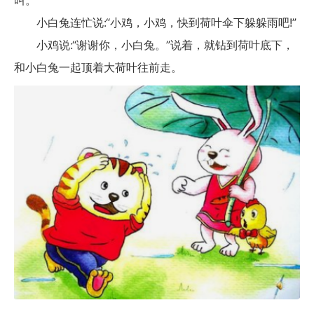
叫。
小白兔连忙说:“小鸡，小鸡，快到荷叶伞下躲躲雨吧!”
小鸡说:“谢谢你，小白兔。”说着，就钻到荷叶底下，
和小白兔一起顶着大荷叶往前走。