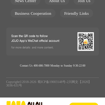
News Center
About Us
Join Us
Business Cooperation
Friendly Links
Contact Us 400-686-7000 Monday to Sunday 9:30-22:00
Copyright©2018-
2026
蜀ICP备19003148号-2
川网文【2020】
3036-631号