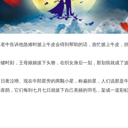
牛告诉他急难时披上牛皮会得到帮助的话，急忙披上牛皮，担
时刻，王母娘娘拔下头簪，在织女身后一划，那划痕就成了波
夜泣啼。现在牛郎星旁的两颗小星，称扁担星，人们说那是牛
的喜鹊，它们每到七月七日就拔下自己美丽的羽毛，架成一道彩