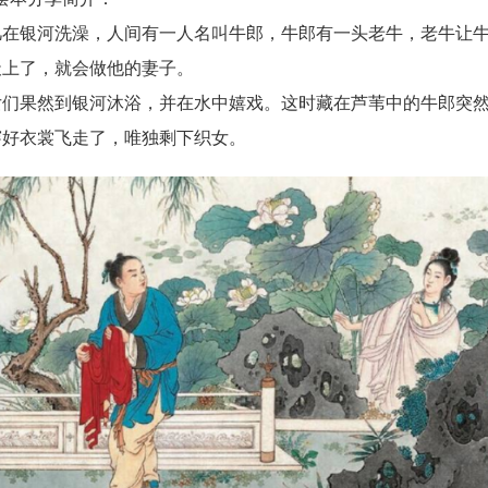
银河洗澡，人间有一人名叫牛郎，牛郎有一头老牛，老牛让牛
天上了，就会做他的妻子。
果然到银河沐浴，并在水中嬉戏。这时藏在芦苇中的牛郎突然
穿好衣裳飞走了，唯独剩下织女。