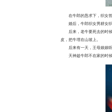
在牛郎的恳求下，织女答
婚后，牛郎织女男耕女织，
后来，老牛要死去的时候，
皮，把牛埋在山坡上。
后来有一天，王母娘娘听说织
天神趁牛郎不在家的时候