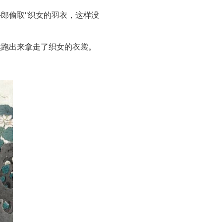
郎偷取"织女的羽衣，这样没
跑出来拿走了织女的衣裳。