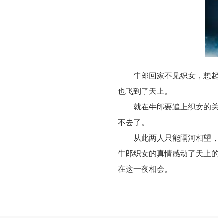
牛郎回家不见织女，想起老
也飞到了天上。
就在牛郎要追上织女的关键
不去了。
从此两人只能隔河相望，日
牛郎织女的真情感动了天上
在这一夜相会。