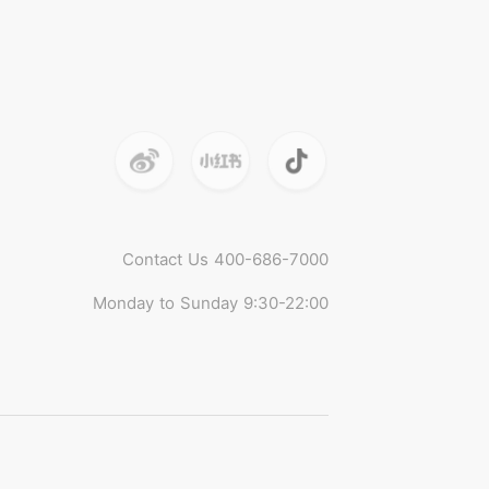
Contact Us 400-686-7000
Monday to Sunday 9:30-22:00