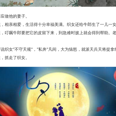
应做他的妻子。
相亲相爱，生活得十分幸福美满。织女还给牛郎生了一儿一
叮嘱牛郎要把它的皮留下来，到急难时披上就会得到帮助。老
女"不守天规"，"私奔"凡间，大为恼怒，就派天兵天将捉拿
，抓走了织女。