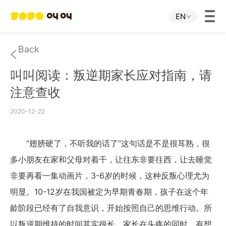
EN
Home
Back
叫叫阅读：叛逆期家长应对指南，请
JOJO APP
注意查收
JOJO IP
2020-12-22
About Us
“翅膀硬了，不听我的话了”这句话是不是很耳熟，很
多小朋友在家和父母对着干，让往东非要往西，让去睡觉
Download
非要再看一集动画片，3-6岁的时候，这种反叛心理尤为
明显。10-12岁在我国被定为早期青春期，孩子在这个年
Investor Relations
龄阶段已经有了自我意识，开始按照自己的思维行动。所
以叛逆期维持的时间其实很长，家长在头疼的同时，有想