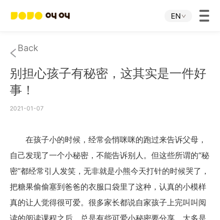
EN
Home
Back
别担心孩子有秘密，这其实是一件好
JOJO APP
事！
JOJO IP
2021-01-07
About Us
在孩子小的时候，经常会悄咪咪的跑过来告诉父母，
自己发现了一个小秘密，不能告诉别人。但这些所谓的“秘
Download
密”都经常引人发笑，无非就是小熊今天打针的时候哭了，
把糖果偷偷塞到爸爸的衣服口袋里了这种，认真的小模样
Investor Relations
真的让人觉得很可爱。很多家长都说自家孩子上完叫叫阅
读的阅读课程之后，总是有些可爱小秘密要分享，大多是