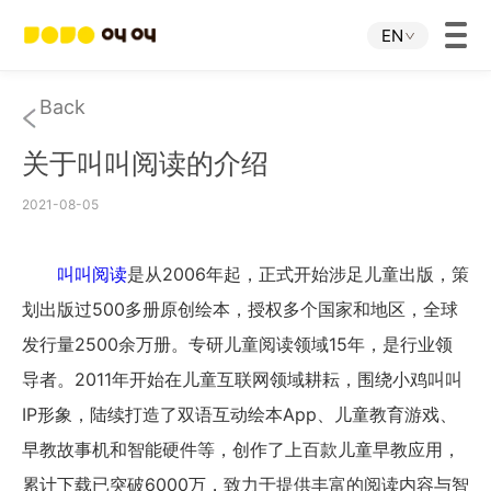
EN
Home
Back
关于叫叫阅读的介绍
JOJO APP
2021-08-05
JOJO IP
叫叫阅读
是从2006年起，正式开始涉足儿童出版，策
About Us
划出版过500多册原创绘本，授权多个国家和地区，全球
发行量2500余万册。专研儿童阅读领域15年，是行业领
Download
导者。2011年开始在儿童互联网领域耕耘，围绕小鸡叫叫
IP形象，陆续打造了双语互动绘本App、儿童教育游戏、
Investor Relations
早教故事机和智能硬件等，创作了上百款儿童早教应用，
累计下载已突破6000万，致力于提供丰富的阅读内容与智