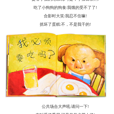
吃了小狗狗的狗食
:我饿的受不了了!
合影时大笑
:我忍不住嘛!
抓坏了蛋糕
:不，不是我干的!
公共场合大声吼
:请问一下!