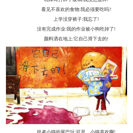
看见不喜欢的食物
:我必须要吃吗?
上学没穿裤子
:我忘了!
没有完成作业
:我的作业被小狗吃掉了!
颜料洒在地上
:它自己滑下去的!
捉者小猫的尾巴玩
:可是，小猫喜欢啊!