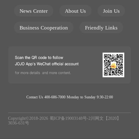
News Center
About Us
Join Us
Business Cooperation
Friendly Links
Contact Us 400-686-7000 Monday to Sunday 9:30-22:00
Copyright©2018-
2026
蜀ICP备19003148号-2
川网文【2020】
3036-631号