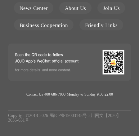
News Center
About Us
Join Us
Business Cooperation
Friendly Links
Contact Us 400-686-7000 Monday to Sunday 9:30-22:00
Copyright©2018-
2026
蜀ICP备19003148号-2
川网文【2020】
3036-631号