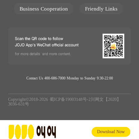
Business Cooperation
Friendly Links
Contact Us 400-686-7000 Monday to Sunday 9:30-22:00
Copyright©2018-
2026
蜀ICP备19003148号-2
川网文【2020】
3036-631号
Download Now