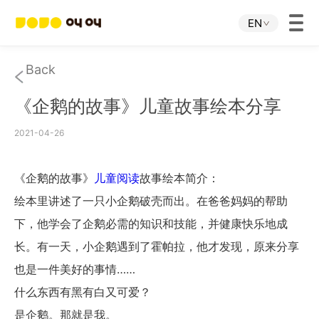
EN
Home
Back
《企鹅的故事》儿童故事绘本分享
JOJO APP
2021-04-26
JOJO IP
《企鹅的故事》
儿童阅读
故事绘本简介：
About Us
绘本里讲述了一只小企鹅破壳而出。在爸爸妈妈的帮助
下，他学会了企鹅必需的知识和技能，并健康快乐地成
Download
长。有一天，小企鹅遇到了霍帕拉，他才发现，原来分享
也是一件美好的事情……
Investor Relations
什么东西有黑有白又可爱？
是企鹅。那就是我。