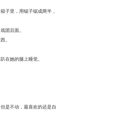
进箱子里，用锯子锯成两半，
马戏团后面。
东西。
猫趴在她的腿上睡觉。
，但是不动，最喜欢的还是自