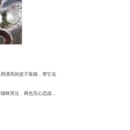
。
且用漂亮的篮子装猫，带它去
着猫咪哭泣，再也无心恋战，
。