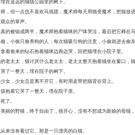
后埋在遥远的城镇公园里的树下。
术师，但一点也不喜欢马戏团，魔术师每天用猫变魔术，把猫放
受观众的掌声。
咪真的被锯成两半，魔术师抱着猫咪的尸体哭泣，最后把它葬在
小偷，小偷只偷养狗的人，每次猫吸引狗的注意，小偷就进去偷
偷拿着偷来的钻石抱着猫咪边跑边哭，回把猫埋在小院子里。
独的老太太，猫讨厌什么老太太，老太太整天抱着猫坐在窗口，
它哭了一整天，埋在院子的树下。
的少女，少女总是离不开它，有时用皮带把猫背在背上。
女孩抱着它哭了一整天，埋在院子里。
管死了。
了美丽的野猫，终于自由了，很开心，没有不想成为新娘的母猫
我从来没有看过它。那是一只漂亮的白猫。