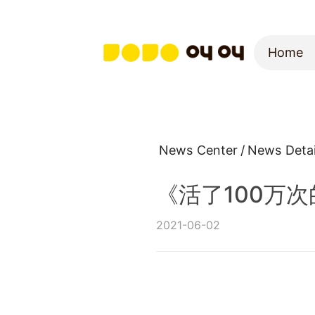
Home
Home
News Center
/
News Detai
《活了100万
2021-06-02