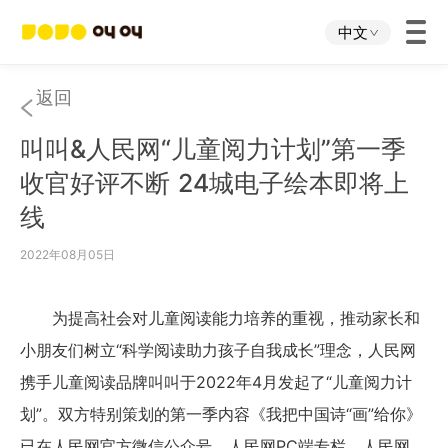
中文
首页
返回
叫叫&人民网“儿童阅力计划”第一季
叫叫App
收官好评不断 24城电子绘本即将上
线
叫叫IP
2022年08月05日
关于我们
为提高社会对儿童阅读能力培养的重视，推动家长和
下载中心
小朋友们树立“科学阅读助力孩子自我成长”理念，人民网
携手儿童阅读品牌叫叫于2022年4月发起了“儿童阅力计
投资者关系
划”。双方特别策划的第一季内容《我把中国诗“画”给你》
已在人民网官方微信公众号、人民网PC端专栏、人民网