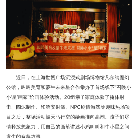
近日，在上海世贸广场沉浸式剧场博物馆凡尔纳魔幻
公馆，叫叫美育和蒙牛未来星合作举办了首场线下“召唤小
小‘星’画家”绘画体验活动。20组亲子家庭体验了掩体射
击、陶泥制作、印第安射箭、NPC剧情游戏等趣味热场项
目之后，整场活动被天马行空的绘画推向高潮。孩子们尽
情释放想象力，用自己的画笔讲述小鸡叫叫和牛小星之间
发生的有趣故事。