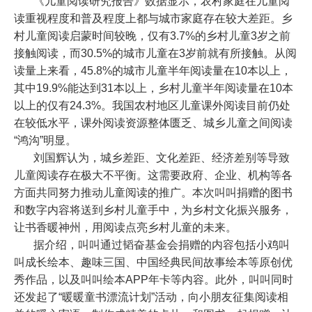
《儿童阅读研究报告》数据显示，农村家庭在儿童阅
读重视程度和普及程度上都与城市家庭存在较大差距。乡
村儿童阅读启蒙时间较晚，仅有
3.7%
的乡村儿童
3
岁之前
接触阅读，而
30.5%
的城市儿童在
3
岁前就有所接触。从阅
读量上来看，
45.8%
的城市儿童半年阅读量在
10
本以上，
其中
19.9%
能达到
31
本以上，乡村儿童半年阅读量在
10
本
以上的仅有
24.3%
。我国农村地区儿童课外阅读目前仍处
在较低水平，课外阅读资源整体匮乏、城乡儿童之间阅读
“
鸿沟
”
明显。
刘国辉认为，城乡差距、文化差距、经济差别等导致
儿童阅读存在极大不平衡。这需要政府、企业、机构等各
方面共同努力推动儿童阅读的推广。本次叫叫捐赠的图书
和数字内容将送到乡村儿童手中，为乡村文化振兴服务，
让书香暖神州，用阅读点亮乡村儿童的未来。
据介绍，叫叫通过韬奋基金会捐赠的内容包括小鸡叫
叫成长绘本、趣味三国、中国经典民间故事绘本等原创优
秀作品，以及叫叫绘本
APP
年卡等内容。此外，叫叫同时
还发起了“暖暖童书漂流计划”活动，向小朋友征集阅读相