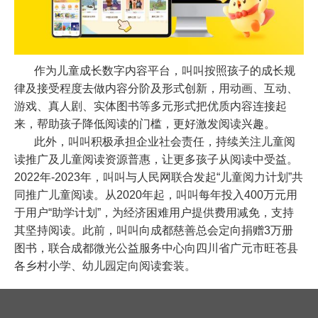
作为儿童成长数字内容平台，叫叫按照孩子的成长规
律及接受程度去做内容分阶及形式创新，用动画、互动、
游戏、真人剧、实体图书等多元形式把优质内容连接起
来，帮助孩子降低阅读的门槛，更好激发阅读兴趣。
此外，叫叫积极承担企业社会责任，持续关注儿童阅
读推广及儿童阅读资源普惠，让更多孩子从阅读中受益。
2022
年
-2023
年，叫叫与人民网联合发起“儿童阅力计划”共
同推广儿童阅读。从
2020
年起，叫叫每年投入
400
万元用
于用户“助学计划”，为经济困难用户提供费用减免，支持
其坚持阅读。此前，叫叫向成都慈善总会定向捐赠
3
万册
图书，联合成都微光公益服务中心向四川省广元市旺苍县
各乡村小学、幼儿园定向阅读套装。