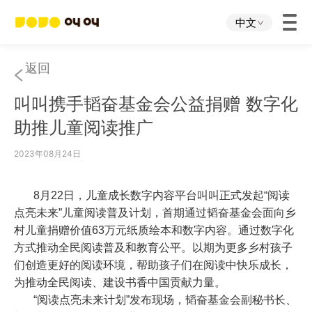
中文
首页
返回
叫叫携手韬奋基金会公益捐赠 数字化
叫叫App
助推儿童阅读推广
叫叫IP
2023年08月24日
关于我们
8
月
22
日，儿童成长数字内容平台叫叫正式发起“阅读
点亮未来”儿童阅读普及计划，首期通过韬奋基金会面向乡
村儿童捐赠价值
63
万元纸质绘本和数字内容。通过数字化
下载中心
方式推动全民阅读普及和教育公平。以期为更多乡村孩子
们创造更好的阅读环境，帮助孩子们在阅读中快乐成长，
投资者关系
为推动全民阅读、建设书香中国贡献力量。
“阅读点亮未来计划”发布现场，韬奋基金会副秘书长、