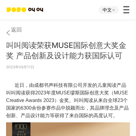
中文
首页
返回
叫叫阅读荣获MUSE国际创意大奖金
叫叫App
奖 产品创新及设计能力获国际认可
叫叫IP
2023年09月11日
关于我们
近日，由成都书声科技有限公司开发的儿童阅读产品
叫叫阅读获得
2023
年度
MUSE
缪斯国际创意大奖（
MUSE
Creative Awards 2023
）金奖。叫叫阅读从来自全球
23
个
下载中心
国家的
6300
余份参赛作品中脱颖而出，其品牌理念及产品
创新、产品设计能力等获得了来自国际的高度认可。
投资者关系