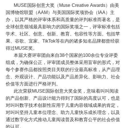
MUSE
国际创意大奖（
Muse Creative Awards
）由美
国博物馆联盟（
AAM
）与美国国际奖项协会（
IAA
）主
办，以其严格的评审体系和高质量的评判标准而著名，是
全球创意领域最具影响力的国际奖项之一，评审标准包括
学术、社区、创意、创新、教育、包容性等方面。包括苹
果、谷歌、宜家、
TikTok
等在内的诸多知名品牌都曾经获
得过
MUSE
奖。
本届大赛评审团由来自
38
个国家的
100
余位专业评委
组成，为确保公正，评审团成员整体采用盲审的形式，对
每个参赛作品都按照类目关联的行业最高标准，从产品理
念、外观设计、产品功能以及产品差异化、影响力、社会
价值等方面进行严格评判。
此次荣获
MUSE
国际创意大奖金奖，意味着叫叫阅读
的产品创新、产品设计能力得到了国际的高度认可，也是
对叫叫数字技术创新性应用于儿童内容领域成果的肯定，
对叫叫坚持儿童本位理念、助力儿童快乐成长理念，以及
通过数字化方式推动儿童阅读普及和教育公平的社会价值
的认可。