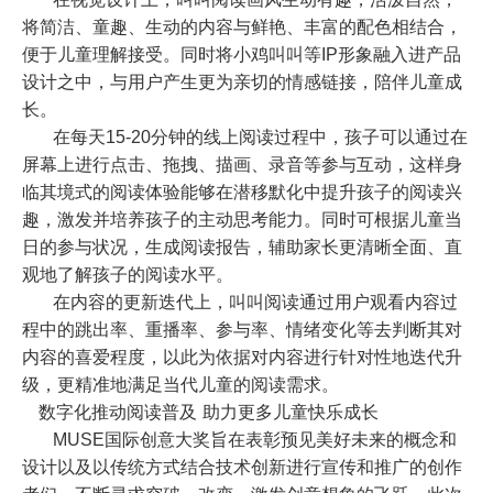
将简洁、童趣、生动的内容与鲜艳、丰富的配色相结合，
便于儿童理解接受。同时将小鸡叫叫等
IP
形象融入进产品
设计之中，与用户产生更为亲切的情感链接，陪伴儿童成
长。
在每天
15-20
分钟的线上阅读过程中，孩子可以通过在
屏幕上进行点击、拖拽、描画、录音等参与互动，这样身
临其境式的阅读体验能够在潜移默化中提升孩子的阅读兴
趣，激发并培养孩子的主动思考能力。同时可根据儿童当
日的参与状况，生成阅读报告，辅助家长更清晰全面、直
观地了解孩子的阅读水平。
在内容的更新迭代上，叫叫阅读通过用户观看内容过
程中的跳出率、重播率、参与率、情绪变化等去判断其对
内容的喜爱程度，以此为依据对内容进行针对性地迭代升
级，更精准地满足当代儿童的阅读需求。
数字化推动阅读普及 助力更多儿童快乐成长
MUSE
国际创意大奖旨在表彰预见美好未来的概念和
设计以及以传统方式结合技术创新进行宣传和推广的创作