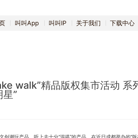
页
叫叫App
叫叫IP
关于我们
下载中心
页
叫叫App
叫叫IP
关于我们
下载中心
ake walk”精品版权集市活动 
星”
文创潮玩产品，听上去十分“混搭”的产品，在近日成都举办的“版