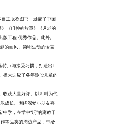
本自主版权图书，涵盖了中国
事》《门神的故事》《月老的
出版工程
”
优秀作品。此外
,
趣的画风、简明生动的语言
读特点与接受习惯，打造出
1
，极大适应了各年龄段儿童的
，收获大量好评。以叫叫为代
快乐成长。围绕深受小朋友喜
玩
”
中学，在学中
“
玩
”
的寓教于
创作等品类的周边产品，带给