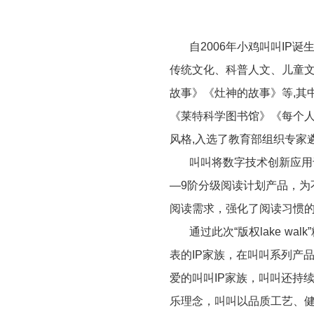
自
2006
年小鸡叫叫
IP
诞
传统文化、科普人文、儿童
故事》《灶神的故事》等
,
其
《莱特科学图书馆》《每个
风格
,
入选了教育部组织专家
叫叫将数字技术创新应用
—9
阶分级阅读计划产品，为
阅读需求，强化了阅读习惯
通过此次“版权
lake walk
表的
IP
家族，在叫叫系列产
爱的叫叫
IP
家族，叫叫还持
乐理念，叫叫以品质工艺、