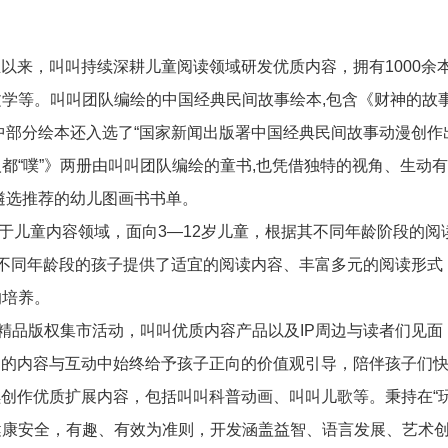
生以来，叫叫持续深耕儿童阅读领域研发优质内容，拥有
1000
余
文学等。叫叫团队编绘的中国经典民间故事绘本
,
包含《财神的故
中部分绘本还入选了
“
国家新闻出版署中国经典民间故事动漫创作
人都
“
噗
”
》两册由叫叫团队编绘的童书
,
也凭借独特的视角、生动有
遴选推荐的幼儿图画书书单。
于儿童内容领域，面向
3
—
12
岁儿童，根据其不同年龄阶段的阅
不同年龄段的孩子提供了适宜的阅读内容、丰富多元的阅读形式
的培养。
”精品版权集市活动，叫叫优质内容产品以及
IP
周边与读者们见面
品的内容与互动中始终给予孩子正向的价值观引导，陪伴孩子们
续创作优质扩展内容，包括叫叫科普动画、叫叫儿歌等。秉持在
“
健康安全，有趣、有效为准则，开发涵盖益智、语言发展、艺术