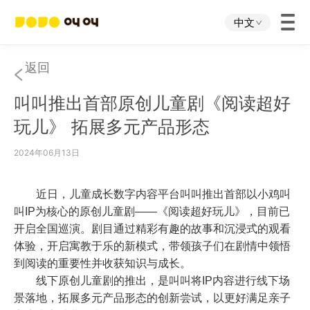
中文
首页
返回
叫叫推出首部原创儿童剧《阅读超好
叫叫App
玩儿》 拓展多元产品形态
叫叫IP
2024年06月13日
关于我们
近日，儿童成长数字内容平台叫叫推出首部以小鸡叫
叫
IP
为核心的原创儿童剧——《阅读超好玩儿》，目前已
开启全国巡演。剧目通过精彩有趣的故事和沉浸式的观看
下载中心
体验，开启寓教于乐的新模式，带领孩子们在剧情中领悟
到阅读的重要性并收获知识与成长。
投资者关系
线下原创儿童剧的推出，是叫叫将
IP
内容进行线下场
景落地，拓展多元产品形态的创新尝试，以更好满足亲子