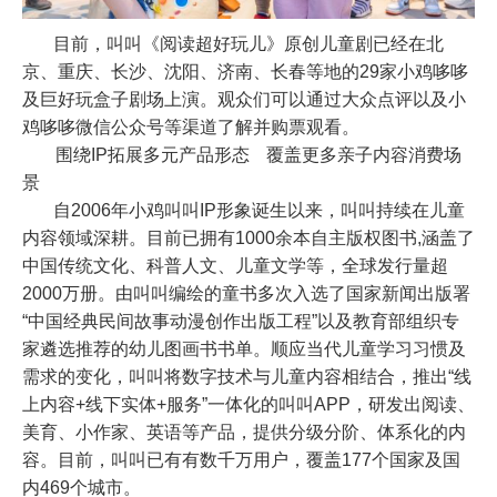
目前，叫叫《阅读超好玩儿》原创儿童剧已经在北
京、重庆、长沙、沈阳、济南、长春等地的
29
家小鸡哆哆
及巨好玩盒子剧场上演。观众们可以通过大众点评以及小
鸡哆哆微信公众号等渠道了解并购票观看。
围绕
IP
拓展多元产品形态
覆盖更多亲子内容消费场
景
自
2006
年小鸡叫叫
IP
形象诞生以来，叫叫持续在儿童
内容领域深耕。目前已拥有
1000
余本自主版权图书
,
涵盖了
中国传统文化、科普人文、儿童文学等，全球发行量超
2000
万册。由叫叫编绘的童书多次入选了国家新闻出版署
“中国经典民间故事动漫创作出版工程”以及教育部组织专
家遴选推荐的幼儿图画书书单。顺应当代儿童学习习惯及
需求的变化，叫叫将数字技术与儿童内容相结合，推出“线
上内容
+
线下实体
+
服务
”
一体化的叫叫
APP
，研发出阅读、
美育、小作家、英语等产品，提供分级分阶、体系化的内
容。目前，叫叫已有有数千万用户，覆盖
177
个国家及国
内
469
个城市。