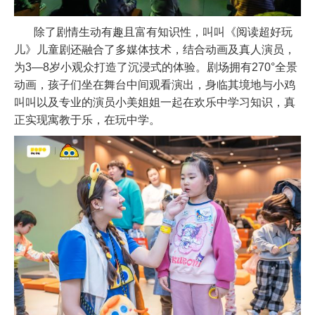
除了剧情生动有趣且富有知识性，叫叫《阅读超好玩
儿》儿童剧还融合了多媒体技术，结合动画及真人演员，
为
3
—
8
岁小观众打造了沉浸式的体验。剧场拥有
270
°全景
动画，孩子们坐在舞台中间观看演出，身临其境地与小鸡
叫叫以及专业的演员小美姐姐一起在欢乐中学习知识，真
正实现寓教于乐，在玩中学。