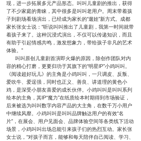
现，进一步拓展多元产品形态。叫叫儿童剧的推出，获得
了不少家庭的青睐，其中很多是叫叫老用户。周末带着孩
子到剧场看场演出，已经成为家长的“遛娃”新方式。成都
家长张女士说：
“
听说叫叫推出了儿童剧，我第一时间就带
着孩子来了。这种沉浸式演出，不仅可以传递知识，而且
有助于引起情感共鸣，激发想象力，带给孩子非凡的艺术
体验。
”
叫叫原创儿童剧首演即火爆的原因，除创作团队对内
容的精心打磨，更要归功于其旗下的“明星
IP
”小鸡叫叫。
《阅读超好玩儿》的主角是小鸡叫叫，一只调皮、反叛、
爱吹牛、爱逞强，同时也正义、善良、讲道理的黄色小
鸡，是深受小朋友喜爱的成长伙伴。小鸡叫叫是叫叫系列
绘本的主角，其
IP“
魔力
”
在纸质绘本时期得到市场验证，
后来被选为叫叫数字内容产品的大主角，在数千万小用户
中继续风靡。小鸡叫叫是叫叫品牌触达用户的有效
“
名
片
”
，在展会、用户见面会、品牌体验空间等各类线下活动
场景，小鸡叫叫出场总能引来孩子们的热烈互动。家长张
女士说，
“
对孩子而言，能够和每天陪伴自己阅读、学习、