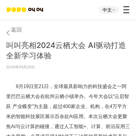
中文
首页
返回
叫叫亮相2024云栖大会 AI驱动打造
叫叫App
全新学习体验
叫叫IP
2024年09月25日
关于我们
9
月
19
日至
21
日，全球最具影响力的科技盛会之一阿
里巴巴云栖大会在杭州云栖小镇举办。今年大会以
“
云启智
下载中心
跃 产业蝶变
”
为主题，超过
400
家企业、机构，在
4
万平方
米的智能科技展区展示百余款
AI
应用。本次云栖大会更聚
投资者关系
焦
AI
与云计算的碰撞，通过人工智能
+
、计算、前沿应用三