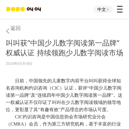
中文
首页
返回
叫叫获“中国少儿数字阅读第一品牌”
叫叫App
权威认证 持续领跑少儿数字阅读市场
叫叫IP
2025年05月16日
关于我们
日前，
中国领先的儿童数字
内容平台
叫叫获得全球知
名咨询机构灼识咨询（
CIC）认证，获评“中国少儿数字阅
读第一品牌”
及
“连续四年中国少儿数字阅读第一品牌”
。这
下载中心
一权威认证不仅印证了叫叫在少儿数字阅读领域的领导地
位，更彰显了其
“
有趣有效
”
产品
理念的市场认可度。
投资者关系
C
IC灼识咨询是中国信息协会市场研究业分会
（CMRA）会员，作为第三方研究机构，基于丰富的行业