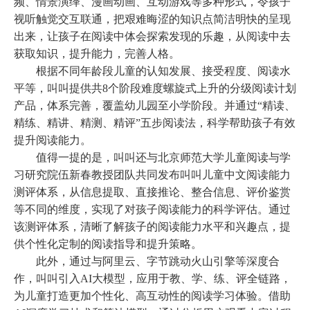
频、情景演绎、漫画动画、互动游戏等多种形式，令孩子
视听触觉交互联通，把艰难晦涩的知识点简洁明快的呈现
出来，让孩子在阅读中体会探索发现的乐趣，从阅读中去
获取知识，提升能力，完善人格。
根据不同年龄段儿童的认知发展、接受程度、阅读水
平等，叫叫提供共
8个阶段难度螺旋式上升的分级阅读计划
产品，体系完善，覆盖幼儿园至小学阶段。并通过“精读、
精练、精讲、精测、精评”五步阅读法，科学帮助孩子有效
提升阅读能力。
值得一提的是，叫叫还与北京师范大学儿童阅读与学
习研究院伍新春教授团队共同发布叫叫儿童中文阅读能力
测评体系，从信息提取、直接推论、整合信息、评价鉴赏
等不同的维度，实现了对孩子阅读能力的科学评估。通过
该测评体系，清晰了解孩子的阅读能力水平和兴趣点，提
供个性化定制的阅读指导和提升策略。
此外，通过与阿里云、字节跳动火山引擎等深度合
作，叫叫引入
AI大模型，应用于教、学、练、评全链路，
为儿童打造更加个性化、高互动性的阅读学习体验。借助