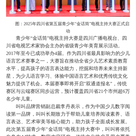
图：
2025年四川省第五届青少年“金话筒”电视主持大赛正式启
动
青少年
“金话筒”
电视
主持大赛
是四川广播电视台、四
川省电视艺术家协会主办的省级青少年美育展示活动。
2017年至今已成功举办4届。
作为四川省最具影响力的少儿
语言艺术赛事之一，
大赛旨在推动全省少儿艺术素质教育
水平，提高孩子的语言表达能力，
挖掘和培养未来主持新
星
，
为少儿语言学习、体验中国语言艺术和优秀传统文化
魅力提供了机会
。
本届赛事即将开启
"双通道报名"，传统
赛区与云端赛区同步运营，预计覆盖四川省21个市州超6万
名少年儿童。
叫叫品牌营销副总裁李丹表示，作为
中国少儿数字阅
读第一品牌
，叫叫长期致力于帮助儿童培养阅读素养、语
言表达、艺术审美等核心能力，助力孩子全面成长发展。
此次第五届青少年
"金话筒"电视主持大赛中，叫叫将依托