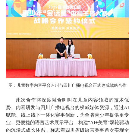
图：儿童数字内容平台叫叫与四川
广播
电视台正式达成战略合作
此次合作将深度融合叫叫在
儿童内容
领域的技术优
势
、
内容研发
与四川
广播
电视台的权威媒体资源，通过
AI
赋能、线上线下一体化赛事创新，为全省青少年提供更专
业、更便捷的语言艺术展示平台，
构建
“AI+美育”双轮驱动
的沉浸式成长体系，标志着四川省级语言赛事首次实现全