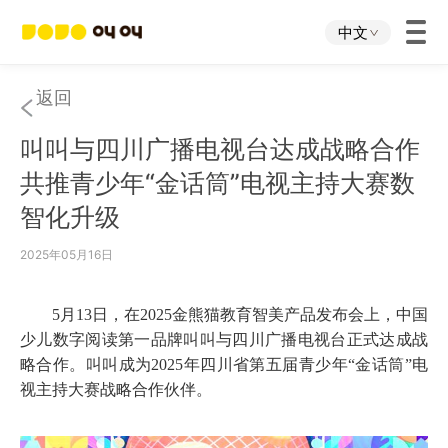
中文
首页
返回
叫叫与四川广播电视台达成战略合作
叫叫App
共推青少年“金话筒”电视主持大赛数
智化升级
叫叫IP
2025年05月16日
关于我们
5月13日，在2025金熊猫教育智美产品发布会上，
中国
下载中心
少儿数字阅读第一品牌
叫叫与四川
广播
电视台正式达成战
略合作
。
叫叫
成为
2025年四川省第五届青少年“金话筒”电
视主持大赛战略合作伙伴。
投资者关系