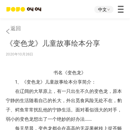
中文
首页
返回
《变色龙》儿童故事绘本分享
叫叫App
2020年10月26日
叫叫IP
书名《变色龙》
关于我们
1、《变色龙》儿童故事绘本分享简介：
在辽阔的大草原上，有一只出生不久的变色龙，原本
下载中心
宁静的生活随着自己的长大，外出觅食风险无处不在，豹
子、鳄鱼常常扰乱他的宁静生活。面对看似强大的对手，
投资者关系
弱小的变色龙想出了一个绝妙的好办法......
每天早晨，变色龙都会在高高的无花果树枝上捉苍蝇