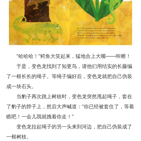
“哈哈哈！”鳄鱼大笑起来，猛地合上大嘴——咔嚓！
于是，变色龙找到了知更鸟，请他们用结实的长藤编
了一根长长的绳子。等绳子编好后，变色龙就把自己伪装
成一块石头。
当豹子再次跳上树枝时，变色龙突然甩起绳子，套在
了豹子的脖子上，然后大声喊道：“你已经被套住了，等着
瞧吧！一会儿我就拽着你走！”
变色龙拉起绳子的另一头来到河边，把自己伪装成了
一根树枝。