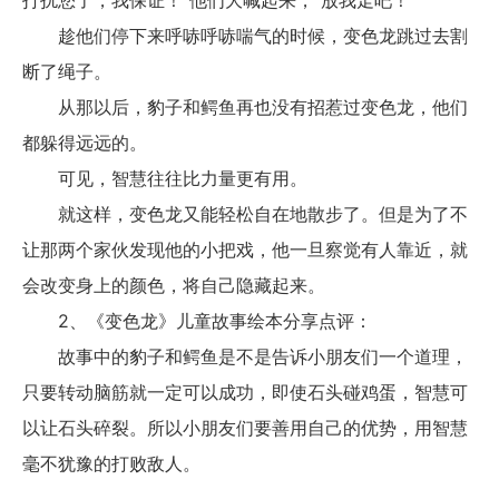
打扰您了，我保证！”他们大喊起来，“放我走吧！”
趁他们停下来呼哧呼哧喘气的时候，变色龙跳过去割
断了绳子。
从那以后，豹子和鳄鱼再也没有招惹过变色龙，他们
都躲得远远的。
可见，智慧往往比力量更有用。
就这样，变色龙又能轻松自在地散步了。但是为了不
让那两个家伙发现他的小把戏，他一旦察觉有人靠近，就
会改变身上的颜色，将自己隐藏起来。
2、
《变色龙》
儿童故事绘本分享点评：
故事中的豹子和鳄鱼是不是告诉小朋友们一个道理，
只要转动脑筋就一定可以成功，即使石头碰鸡蛋，智慧可
以让石头碎裂。所以小朋友们要善用自己的优势，用智慧
毫不犹豫的打败敌人。