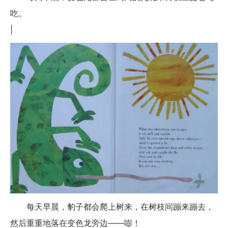
吃。
|
每天早晨，豹子都会爬上树来，在树枝间蹦来蹦去，
然后重重地落在变色龙旁边——嘭！