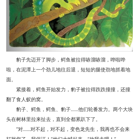
豹子先迈开了脚步，鳄鱼被拉得哧溜哧溜，哗啦哗
啦，在泥潭上一个劲儿地往后退，短短的腿使劲地抓着地
面。
紧接着，鳄鱼开始发力，豹子被拉得跌跌撞撞，还撞
翻了食人蚁的窝。
豹子、鳄鱼，鳄鱼、豹子......他们轮番发力。两个大块
头在树林里拉来扯去，直到全都累趴下了。
“对......对不起，对不起，变色龙先生，我再也不会来