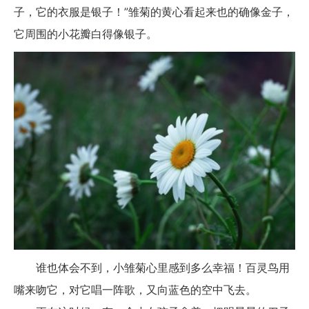
子，它的衣服是银子！”雏菊的黄心看起来也的确像金子，
它周围的小花瓣白得像银子。
谁也体会不到，小雏菊心里感到多么幸福！百灵鸟用
嘴来吻它，对它唱一阵歌，又向蓝色的空中飞去。