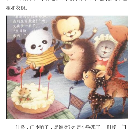
柜和衣厨。
叮咚，门呤响了，是谁呀?呀!是小猴来了。 叮咚，门