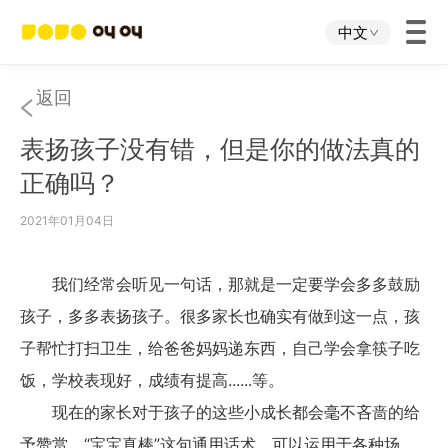
中文
首页
返回
表扬孩子没有错，但是你的做法真的
叫叫App
正确吗？
叫叫IP
2021年01月04日
关于我们
我们经常会听见一句话，那就是一定要学会多多鼓励
孩子，多多表扬孩子。很多家长也确实有做到这一点，孩
下载中心
子帮忙打扫卫生，给爸爸妈妈递东西，自己学会拿筷子吃
饭，学校表现好，成绩有提高......等。
投资者关系
现在的家长对于孩子的这些小成长都会毫不吝啬的给
予赞赏。“宝宝真棒”这句通用话术，可以运用于各种场