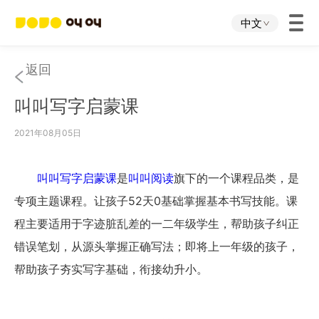
中文
首页
返回
叫叫写字启蒙课
叫叫App
2021年08月05日
叫叫IP
叫叫写字启蒙课
是
叫叫阅读
旗下的一个课程品类，是
关于我们
专项主题课程。让孩子52天0基础掌握基本书写技能。课
程主要适用于字迹脏乱差的一二年级学生，帮助孩子纠正
下载中心
错误笔划，从源头掌握正确写法；即将上一年级的孩子，
帮助孩子夯实写字基础，衔接幼升小。
投资者关系