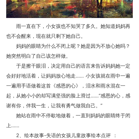
雨一直在下，小女孩也不知哭了多久。她知道妈妈再
也不会醒来，现在就只剩下她自己。
妈妈的眼睛为什么不闭上呢？她是因为不放心她吗？
她突然明白了自己该怎样做。
于是擦干眼泪，决定用自己的语言来告诉妈妈她一定
会好好地活着，让妈妈放心地走…… 小女孩就在雨中一遍
一遍用手语做着这首《感恩的心》，泪水和雨水混在一
起，从她小小的却写满坚强的脸上滑过……“感恩的心，感
谢有你，伴我一生，让我有勇气做我自己。”
她站在雨中不停歇地做着，一直到妈妈的眼睛终于闭
上……
2、绘本故事-失语的女孩儿童故事绘本点评 ：