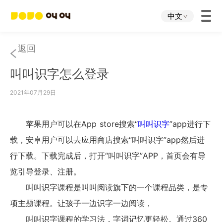
中文
首页
返回
叫叫识字怎么登录
叫叫App
2021年07月29日
叫叫IP
苹果用户可以在App store搜索“
叫叫识字
”app进行下
关于我们
载，安卓用户可以去应用商店搜索“叫叫识字”app然后进
行下载。下载完成后，打开“叫叫识字”APP，首页会有导
下载中心
览引导登录、注册。
叫叫识字课程是叫叫阅读旗下的一个课程品类，是专
投资者关系
项主题课程。让孩子一边识字一边阅读，
叫叫识字课程的学习法，字词记忆更轻松。通过360