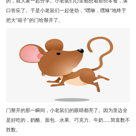
的，就大家一起分享。小老鼠们心里都想着那些零食，满
口答应了。于是小老鼠们一起使劲，“嘿咻，嘿咻”地终于
把大“箱子”的门给掰开了。
门掰开的那一瞬间，小老鼠们的眼睛都亮了。因为里边全
是好吃的，奶酪、面包、水果、巧克力、牛奶......简直数不
胜数。