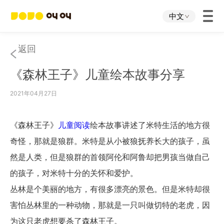
中文
首页
返回
《森林王子》儿童绘本故事分享
叫叫App
2021年04月27日
叫叫IP
《森林王子》
儿童阅读
绘本故事讲述了米特生活的地方很
关于我们
奇怪，那就是狼群。米特是从小被狼抚养长大的孩子，虽
然是人类，但是狼群的首领阿伦和阿鲁却把男孩当做自己
下载中心
的孩子，对米特十分的关怀和爱护。
丛林是个美丽的地方，有很多漂亮的景色。但是米特却很
投资者关系
害怕丛林里的一种动物，那就是一只叫做切特的老虎，因
为这只老虎想要杀了森林王子。