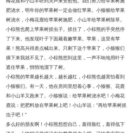
梅花鹿和小山羊听到哭声来安慰他。我们努力给苹果树施
肥浇水，明年你的苹果树一定会做红苹果。小猕猴给苹果
树浇水，小梅花鹿给苹果树施肥，小山羊给苹果树除草。
小棕熊也爬上苹果树抓虫子。抓住了，小棕熊的手突然停
了下来。他发现叶子下面藏着嫩苹果。苹果，这里有苹
果！熊高兴得差点喊出来。只剩下这个苹果了，小猕猴们
摘下来我就不见了。小棕熊想到这里，一声不响地用叶子
遮住苹果，悄悄地溜下了树。
小棕熊的苹果越长越大，越长越红，小棕熊也越害怕看到
小猕猴们。有一天，他在房间里想着心事，小猕猴、花鹿
和小山羊又跑来了。小猕猴说：给苹果树浇水吧！小梅花
鹿说：把肥料放在苹果树上吧！小山羊说：“再给苹果树抓
虫子吧！”
多么好的朋友啊！小棕熊想想自己，羞得脸红，羞得低下