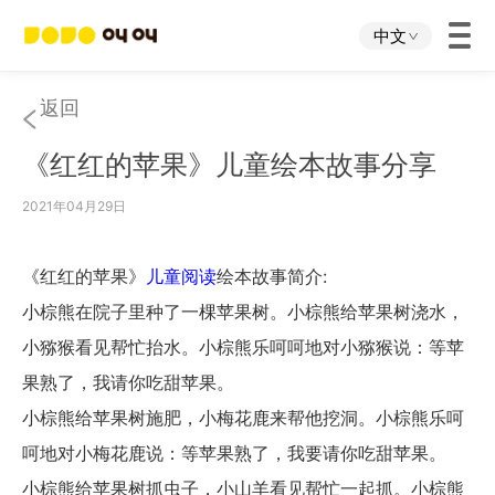
中文
首页
返回
《红红的苹果》儿童绘本故事分享
叫叫App
2021年04月29日
叫叫IP
《红红的苹果》
儿童阅读
绘本故事简介:
关于我们
小棕熊在院子里种了一棵苹果树。小棕熊给苹果树浇水，
小猕猴看见帮忙抬水。小棕熊乐呵呵地对小猕猴说：等苹
下载中心
果熟了，我请你吃甜苹果。
小棕熊给苹果树施肥，小梅花鹿来帮他挖洞。小棕熊乐呵
投资者关系
呵地对小梅花鹿说：等苹果熟了，我要请你吃甜苹果。
小棕熊给苹果树抓虫子，小山羊看见帮忙一起抓。小棕熊