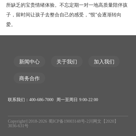
所缺乏的宝贵情绪体验。不忘定期一对一地高质量陪伴孩
子，留时间让孩子去整合自己的感受，“恨”会逐渐转向
爱。
新闻中心
关于我们
加入我们
商务合作
联系我们：400-686-7000 周一至周日 9:00-22:00
Copyright©2018-
2026
蜀ICP备19003148号-2
川网文【2020】
3036-631号