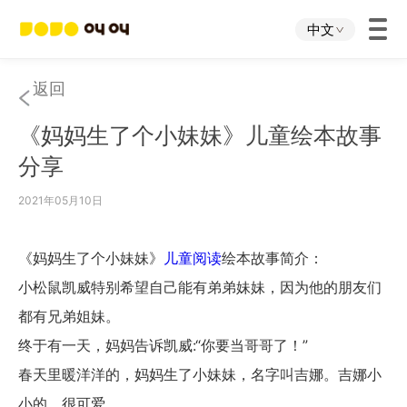
中文
首页
返回
《妈妈生了个小妹妹》儿童绘本故事
叫叫App
分享
叫叫IP
2021年05月10日
关于我们
《妈妈生了个小妹妹》
儿童阅读
绘本故事简介：
小松鼠凯威特别希望自己能有弟弟妹妹，因为他的朋友们
下载中心
都有兄弟姐妹。
终于有一天，妈妈告诉凯威:“你要当哥哥了！”
投资者关系
春天里暖洋洋的，妈妈生了小妹妹，名字叫吉娜。吉娜小
小的，很可爱。