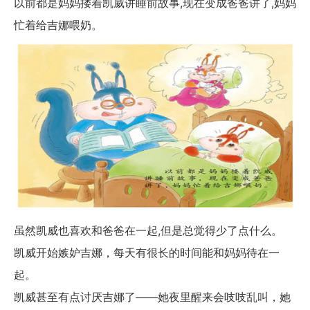
以前都是妈妈搂着凯威讲睡前故事,现在变成爸爸讲了,妈妈
忙着给吉娜喂奶。
虽然凯威也喜欢和爸爸在一起,但是总觉得少了点什么。
凯威开始嫉妒吉娜，每天有很长的时间能和妈妈待在一
起。
凯威甚至有点讨厌吉娜了——她夜里醒来会吱吱乱叫，她