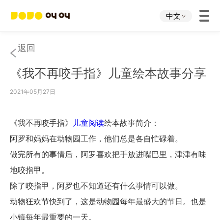
中文
首页
返回
《我不再咬手指》儿童绘本故事分享
叫叫App
2021年05月27日
叫叫IP
《我不再咬手指》
儿童阅读
绘本故事简介：
关于我们
阿罗和妈妈在动物园工作，他们总是各自忙碌着。
做完所有的事情后，阿罗喜欢把手放进嘴巴里，津津有味
下载中心
地咬指甲。
除了咬指甲，阿罗也不知道还有什么事情可以做。
投资者关系
动物狂欢节快到了，这是动物园每年最盛大的节日。也是
小镇每年最重要的一天。