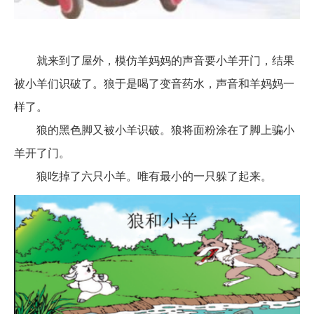
就来到了屋外，模仿羊妈妈的声音要小羊开门
，
结果
被
小羊们
识破
了
。狼
于是喝
了变音药水
，
声音和羊妈妈一
样了。
狼的
黑色脚又被小羊识破。狼将面粉涂在了脚上骗小
羊开了门。
狼吃掉了六只小羊。唯有最小的一只躲了起来。