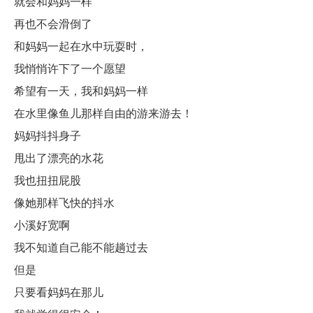
就会和妈妈一样
再也不会滑倒了
和妈妈一起在水中玩耍时，
我悄悄许下了一个愿望
希望有一天，我和妈妈一样
在水里像鱼儿那样自由的游来游去！
妈妈抖抖身子
甩出了漂亮的水花
我也扭扭屁股
像她那样飞快的抖水
小溪好宽啊
我不知道自己能不能趟过去
但是
只要看妈妈在那儿